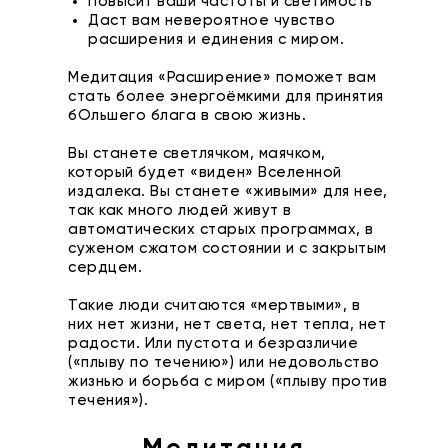
Повысит ваши частоты и светимость
Даст вам невероятное чувство
расширения и единения с миром.
Медитация «Расширение» поможет вам
стать более энергоёмкими для принятия
бОльшего блага в свою жизнь.
Вы станете светлячком, маячком,
который будет «виден» Вселенной
издалека. Вы станете «живыми» для нее,
так как много людей живут в
автоматических старых программах, в
суженом сжатом состоянии и с закрытым
сердцем.
Такие люди считаются «мертвыми», в
них нет жизни, нет света, нет тепла, нет
радости. Или пустота и безразличие
(«плыву по течению») или недовольство
жизнью и борьба с миром («плыву против
течения»).