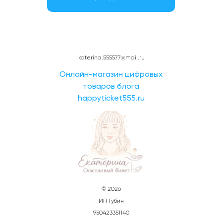
katerina.555577@mail.ru
Онлайн-магазин цифровых
товаров блога
happyticket555.ru
© 2026
ИП Губин
950423351140