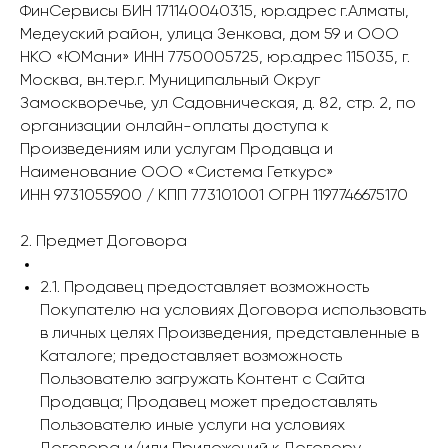
ФинСервисы БИН 171140040315, юр.адрес г.Алматы,
Медеуский район, улица Зенкова, дом 59 и ООО
НКО «ЮМани» ИНН 7750005725, юр.адрес 115035, г.
Москва, вн.тер.г. Муниципальный Округ
Замоскворечье, ул Садовническая, д. 82, стр. 2, по
организации онлайн-оплаты доступа к
Произведениям или услугам Продавца и
Наименование ООО «Система Геткурс»
ИНН 9731055900 / КПП 773101001 ОГРН 1197746675170
2. Предмет Договора
2.1. Продавец предоставляет возможность
Покупателю на условиях Договора использовать
в личных целях Произведения, представленные в
Каталоге; предоставляет возможность
Пользователю загружать Контент с Сайта
Продавца; Продавец может предоставлять
Пользователю иные услуги на условиях