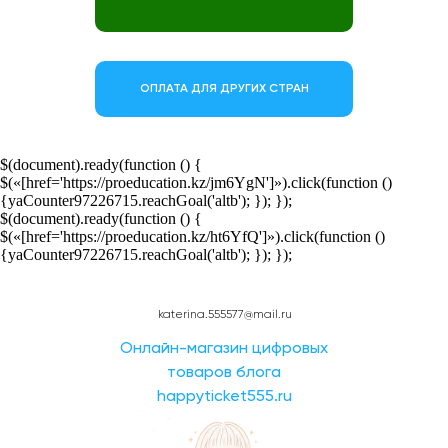
ОПЛАТА ДЛЯ ДРУГИХ СТРАН
$(document).ready(function () {
$(«[href='https://proeducation.kz/jm6YgN']»).click(function ()
{yaCounter97226715.reachGoal('altb'); }); });
$(document).ready(function () {
$(«[href='https://proeducation.kz/ht6YfQ']»).click(function ()
{yaCounter97226715.reachGoal('altb'); }); });
katerina.555577@mail.ru
Онлайн-магазин цифровых
товаров блога
happyticket555.ru