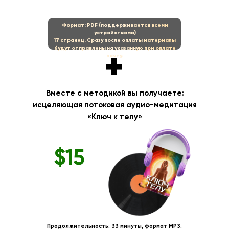
Формат: PDF (поддерживается всеми
устройствами)
17 страниц. Сразу после оплаты материалы
будут отправлены на указанную при оплате
+
почту.
Вместе с методикой вы получаете:
исцеляющая потоковая аудио-медитация
«
Ключ к телу
»
$15
Продолжительность: 33 минуты, формат MP3.