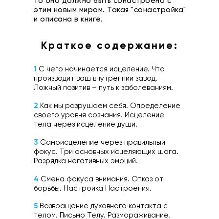
то оно должно быть сонастроено с
этим новым миром. Такая "сонастройка"
и описана в книге.
Краткое содержание:
1
С чего начинается исцеление. Что
производит ваш внутренний завод.
Ложный позитив – путь к заболеваниям.
2
Как мы разрушаем себя. Определение
своего уровня сознания. Исцеление
тела через исцеление души.
3
Самоисцеление через правильный
фокус. Три основных исцеляющих шага.
Разрядка негативных эмоций.
4
Смена фокуса внимания. Отказ от
борьбы. Настройка Настроения.
5
Возвращение духовного контакта с
телом. Письмо Телу. Размораживание.