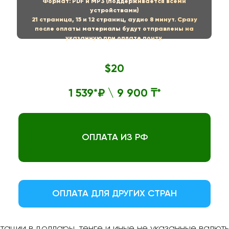
Формат: PDF и MP3 (поддерживается всеми
устройствами)
21 страница, 15 и 12 страниц, аудио 8 минут. Сразу
после оплаты материалы будут отправлены на
указанную при оплате почту.
$20
1 539*₽ \ 9 900 ₸*
ОПЛАТА ИЗ РФ
ОПЛАТА ДЛЯ ДРУГИХ СТРАН
тации в доллары, тенге и иные не указанные валюты