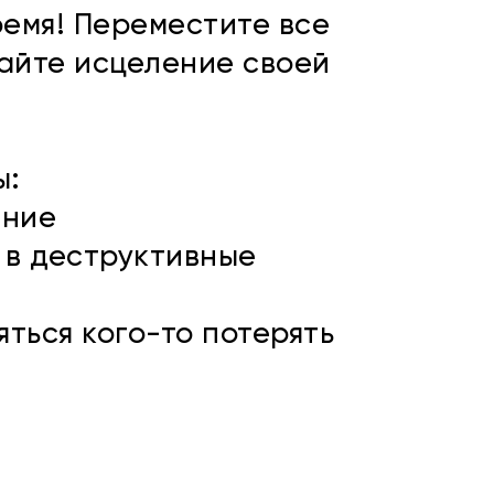
ремя! Переместите все
найте исцеление своей
ы:
ание
 в деструктивные
яться кого-то потерять